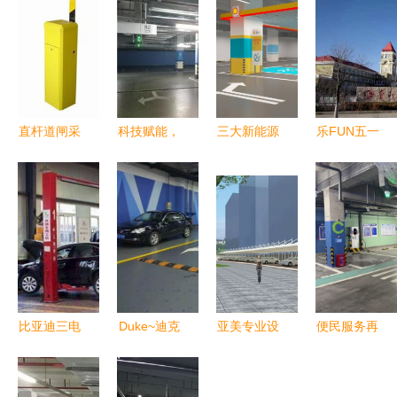
直杆道闸采
科技赋能，
三大新能源
乐FUN五一
购指南 天
服务升级
充电品牌齐
趣游垦利 |
下汽配网与
捷顺科技助
入
保姆级两日
专业停车场
力万科云城
驻，“电”亮
游全攻略，
服务整合方
打造智慧无
德信空港城
含停车无忧
案
人值守停车
绿色智慧生
指南
场新标杆
态
比亚迪三电
Duke~迪克
亚美专业设
便民服务再
终身质保，
地坪漆 以
计、制作、
升级！金家
是保障还
专业服务，
安装停车棚
岭立交地下