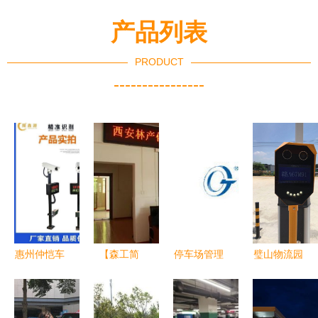
产品列表
PRODUCT
----------------
惠州仲恺车
【森工简
停车场管理
璧山物流园
牌识别道闸
讯】西安林
系统十大排
智能化升级
一体机车牌
化厂召开第
行榜 第一
无人地磅收