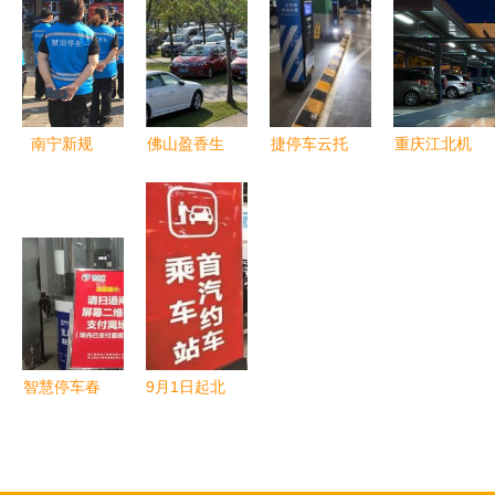
识别道闸系
九届八次职
竟然是它，
费系统与优
统安装隆鑫
工大会
彻底颠覆停
质服务相融
源惠州仲恺
车场服务！
合
南宁新规
佛山盈香生
捷停车云托
重庆江北机
地铁站周边
态园 免费
管 重新定
场停车新选
非机动车泊
停车政策一
义停车场服
择 飞泊通
位今起实施
年为游客省
务的商业模
为您提供便
统一管理
下400万，
式
捷、省心的
背后的服务
停车方案
初心与运营
智慧
智慧停车春
9月1日起北
节服务不止
京最低工资
步，坚守岗
上调！还有
位保障停车
这16个好消