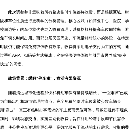
此次调整并非意味着所有路边临时车位都将收费，而是根据区域、时
段和车位性质进行更科学的分类管理。核心区域（如商业中心、医院、学
校周边等）的车位将优先纳入收费管理，以价格杠杆提高车位周转率，避
免车辆长时间占用。而部分居民区周边、车流量相对较小的路段，在特定
时段仍可能保留免费或低收费政策。收费将采用电子支付为主的方式，通
过手机APP、扫码等方式完成，旨在提供便捷体验的引导市民养成“短停
快走”的习惯。
政策背景：缓解“停车难”，盘活有限资源
随着清远城市化进程加快和机动车保有量持续增长，“一位难求”已成
为市民出行和城市管理的痛点。完全免费的临时车位常被少数车辆长
期“霸占”，真正有临时办事需求的车主反而无位可停，导致违规停车现象
加剧，影响动态交通。实施差别化收费，旨在利用经济手段调节供需矛
盾，使公共停车资源能更公平、高效地服务于流动的出行需求。收取的费