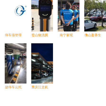
走式立体停
不租”引争
识别道闸系
九届八次职
车场 上下
议，装锁行
统安装隆鑫
工大会
升降机械停
为引发关注
源惠州仲恺
车场翻新
停车场管理
璧山物流园
南宁新规
佛山盈香生
系统十大排
智能化升级
地铁站周边
态园 免费
行榜 第一
无人地磅收
非机动车泊
停车政策一
竟然是它，
费系统与优
位今起实施
年为游客省
彻底颠覆停
质服务相融
统一管理
下400万，
车场服务！
合
背后的服务
初心与运营
智慧
捷停车云托
重庆江北机
管 重新定
场停车新选
义停车场服
择 飞泊通