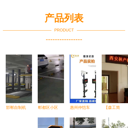
产品列表
PRODUCT
----------------
邯郸自制机
郫都区小区
惠州仲恺车
【森工简
械式停车设
停车风波
牌识别道闸
讯】西安林
备租赁 自
车位“只卖
一体机车牌
化厂召开第