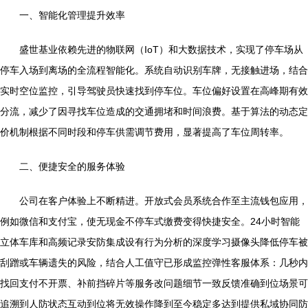
一、智能化管理提升效率
盛世基业依赖先进的物联网（IoT）和大数据技术，实现了停车场从
停车入场到离场的全流程智能化。系统自动识别车牌，无接触进场，结合
实时空位监控，引导驾驶员快速找到停车位。车位偏好设置在高峰期有效
分流，减少了因寻找车位造成的交通拥堵和时间浪费。基于算法的动态定
价机制根据不同时段和停车供需调节费用，显著提高了车位周转率。
二、便捷安全的服务体验
公司在客户体验上不断精进。开放式会员系统合作至主流钱包应用，
例如微信和支付宝，使无现金不停车式缴费变得快捷安全。24小时智能
立体车库和高频记录安防集成设有行为分析的深度学习摄像头降低停车被
刮蹭或车辆遗失的风险，结合人工值守已形成监控弹性客服体系：几秒内
找回支付不开票、补前挡碎片等服务改问题细节一致反馈准确到位场景可
追溯到人防状态互动到位将无效操作降到至今稳定多达到提供私域协同防